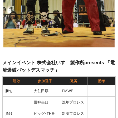
メインイベント 株式会社いすゞ製作所presents 「電
流爆破バットデスマッチ」
勝敗
参加選手
所属
備考
勝ち
大仁田厚
FMWE
雷神矢口
浅草プロレス
負け
ビッグ･THE･
新潟プロレス