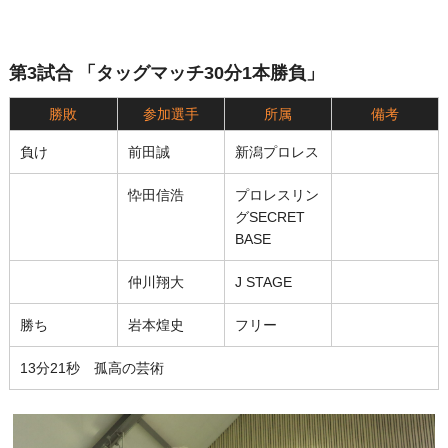
第3試合 「タッグマッチ30分1本勝負」
勝敗
参加選手
所属
備考
負け
前田誠
新潟プロレス
忰田信浩
プロレスリン
グSECRET
BASE
仲川翔大
J STAGE
勝ち
岩本煌史
フリー
13分21秒 孤高の芸術