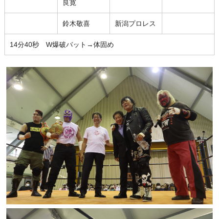
良寛
鈴木敬喜
新潟プロレス
14分40秒 W爆破バット→体固め