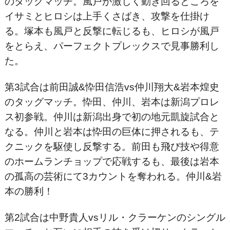
のタッグマッチ。風戸が激しく動き回るところを
イサミとヒロシは上手くさばき、攻撃を仕掛け
る。塚本も風戸と反撃に転じるも、ヒロシが風戸
をとらえ、パーフェクトプレックスで見事勝利し
た。
第3試合は前田誠&忰田信浩vs仲川翔大&岩本煌史
のタッグマッチ。忰田、仲川、岩本は新潟プロレ
ス初参戦。仲川は新潟出身で初の地元凱旋試合と
なる。仲川と岩本は忰田の巨体に押されるも、テ
クニックを駆使し反撃する。前田も飛び技や得意
のホームランチョップで応戦するも、最後は岩本
の孤高の芸術にて3カウントを奪われる。仲川&岩
本の勝利！
第2試合は中野貴人vsリル・クラーケンのシングル