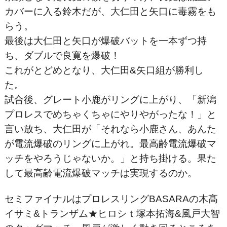
カバーに入る鈴木だが、大仁田と矢口に毒霧をも
らう。
最後は大仁田と矢口が爆破バットを一本ずつ持
ち、ダブルで良寛を爆破！
これがとどめとなり、大仁田&矢口組が勝利し
た。
試合後、グレート小鹿がリングに上がり、「新潟
プロレスで
めちゃくちゃにやりやがったな！」と
言い放ち、大仁田が「それなら小鹿さん、あんた
が電流爆破のリングに上がれ。最高齢電流爆破マ
ッチをやろうじゃないか。」と持ち掛ける。果た
して最高齢電流爆破マッチは実現するのか。
セミファイナルはプロレスリングBASARAの木髙
イサミ&トランザム★ヒロシｔ塚本拓海&風戸大智