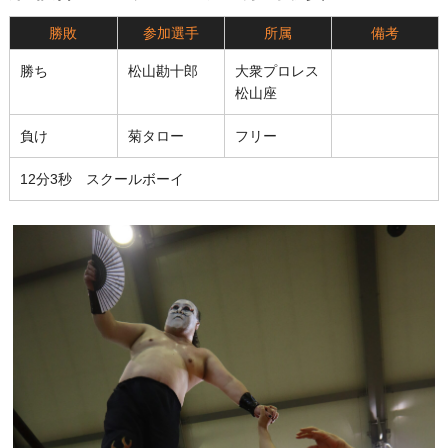
勝敗
参加選手
所属
備考
勝ち
松山勘十郎
大衆プロレス
松山座
負け
菊タロー
フリー
12分3秒 スクールボーイ