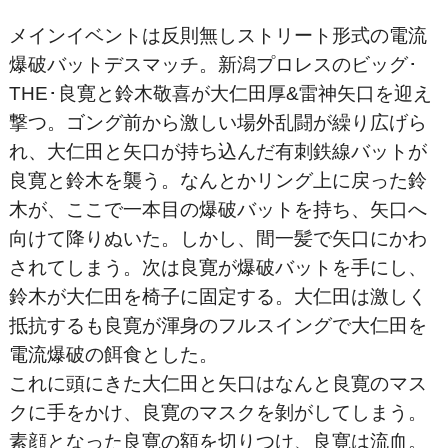
メインイベントは反則無しストリート形式の電流
爆破バットデスマッチ。新潟プロレスのビッグ･
THE･良寛と鈴木敬喜が大仁田厚&雷神矢口を迎え
撃つ。ゴング前から激しい場外乱闘が繰り広げら
れ、大仁田と矢口が持ち込んだ有刺鉄線バットが
良寛と鈴木を襲う。なんとかリング上に戻った鈴
木が、ここで一本目の爆破バットを持ち、矢口へ
向けて降りぬいた。しかし、間一髪で矢口にかわ
されてしまう。次は良寛が爆破バットを手にし、
鈴木が大仁田を椅子に固定する。大仁田は激しく
抵抗するも良寛が渾身のフルスイングで大仁田を
電流爆破の餌食とした。
これに頭にきた大仁田と矢口はなんと良寛のマス
クに手をかけ、良寛のマスクを剝がしてしまう。
素顔となった良寛の額を切りつけ、良寛は流血。