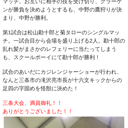
マッチ。お互いに相手の技を受け切り、クラーケ
ンが勝負を決めようとするも、中野の鷹狩りが決
まり、中野が勝利。
第1試合は松山勘十郎と菊タローのシングルマッ
チ。一試合目から会場を盛り上げる2人。勘十郎の
乱れ髪がまさかのレフェリーに当たってしまう
も、スクールボーイにて勘十郎が勝利！
試合のあいだにカジレンジャーショーが行われ、
なんと三条市の滝沢亮市長が十六文キックからの
足四の字固めを怪獣に決めた！
三条大会、満員御礼！！
ありがとうございました！！