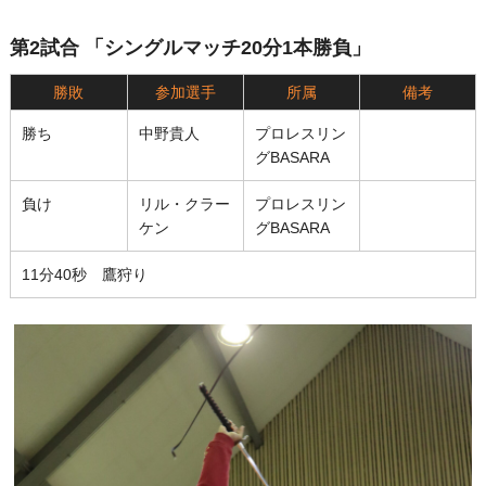
第2試合 「シングルマッチ20分1本勝負」
勝敗
参加選手
所属
備考
勝ち
中野貴人
プロレスリン
グBASARA
負け
リル・クラー
プロレスリン
ケン
グBASARA
11分40秒 鷹狩り