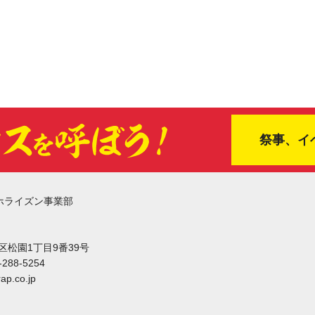
祭事、イ
ホライズン事業部
東区松園1丁目9番39号
-288-5254
ap.co.jp