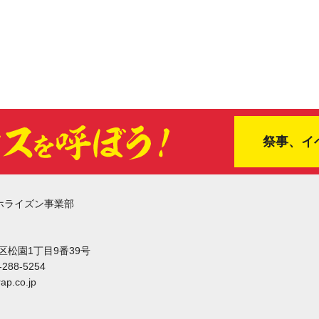
祭事、イ
ホライズン事業部
東区松園1丁目9番39号
-288-5254
ap.co.jp