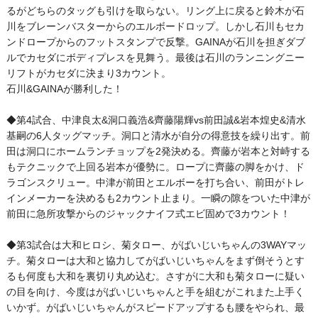
るがどちらのタッグも引けを取らない。リング上に戻ると鈴木が石
川をブレーンバスターからのエルボードロップ。しかし石川もセカ
ンドロープからのフットスタンプで反撃。GAINAが石川を担ぎダブ
ルでカセダにボディプレスを見舞う。最後は石川のランニングニー
リフトがカセダに決まり3カウント。
石川&GAINAが勝利した！
◆第4試合、中津良太&洞口義浩&齊藤陽輝vs前田誠&岩本煌史&清水
基嗣の6人タッグマッチ。洞口と清水が自分の得意技を繰り出す。前
田は洞口にホームランチョップを2発決める。齊藤が岩本と対峙する
もテクニックで上回る岩本が優勢に。ロープに齊藤の脚をかけ、ド
ラゴンスクリュー。中津が前田とエルボーを打ち合い、前田がトレ
インメーカーを決めるも2カウント止まり。一瞬の隙をついた中津が
前田に急所攻撃からのジャックナイフ式エビ固めで3カウント！
◆第3試合は大和ヒロシ、菊タロー、がばいじいちゃんの3WAYマッ
チ。菊タローは大和と協力してがばいじいちゃんをまず倒そうとす
るも何度も大和を裏切り丸め込む。さすがに大和も菊タローに疑い
の目を向け、今度はがばいじいちゃんと手を組むがこれまた上手く
いかず。がばいじいちゃんがスピードアップするも腰をやられ、最