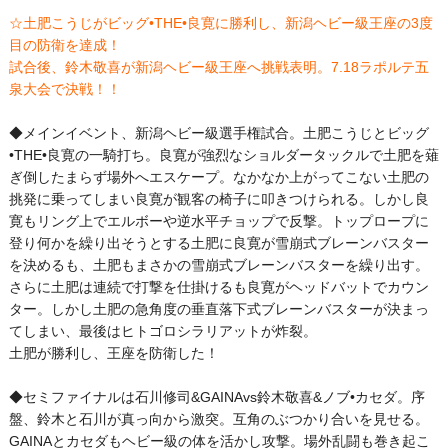
☆土肥こうじがビッグ•THE•良寛に勝利し、新潟ヘビー級王座の3度
目の防衛を達成！
試合後、鈴木敬喜が新潟ヘビー級王座へ挑戦表明。7.18ラポルテ五
泉大会で決戦！！
◆メインイベント、新潟ヘビー級選手権試合。土肥こうじとビッグ
•THE•良寛の一騎打ち。良寛が強烈なショルダータックルで土肥を薙
ぎ倒したまらず場外へエスケープ。なかなか上がってこない土肥の
挑発に乗ってしまい良寛が観客の椅子に叩きつけられる。しかし良
寛もリング上でエルボーや逆水平チョップで反撃。トップロープに
登り何かを繰り出そうとする土肥に良寛が雪崩式ブレーンバスター
を決めるも、土肥もまさかの雪崩式ブレーンバスターを繰り出す。
さらに土肥は連続で打撃を仕掛けるも良寛がヘッドバットでカウン
ター。しかし土肥の急角度の垂直落下式ブレーンバスターが決まっ
てしまい、最後はヒトゴロシラリアットが炸裂。
土肥が勝利し、王座を防衛した！
◆セミファイナルは石川修司&GAINAvs鈴木敬喜&ノブ•カセダ。序
盤、鈴木と石川が真っ向から激突。互角のぶつかり合いを見せる。
GAINAとカセダもヘビー級の体を活かし攻撃。場外乱闘も巻き起こ