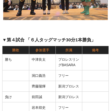
▼第４試合 「６人タッグマッチ30分1本勝負」
勝敗
参加選手
所属
備考
勝ち
中津良太
プロレスリン
グBASARA
洞口義浩
フリー
齊藤陽輝
新潟プロレス
負け
前田誠
新潟プロレス
岩本煌史
フリー