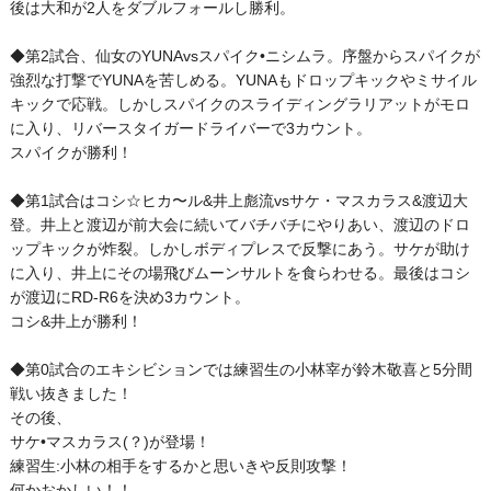
後は大和が2人をダブルフォールし勝利。
◆第2試合、仙女のYUNAvsスパイク•ニシムラ。序盤からスパイクが
強烈な打撃でYUNAを苦しめる。YUNAもドロップキックやミサイル
キックで応戦。しかしスパイクのスライディングラリアットがモロ
に入り、リバースタイガードライバーで3カウント。
スパイクが勝利！
◆第1試合はコシ☆ヒカ〜ル&井上彪流vsサケ・マスカラス&渡辺大
登。井上と渡辺が前大会に続いてバチバチにやりあい、渡辺のドロ
ップキックが炸裂。しかしボディプレスで反撃にあう。サケが助け
に入り、井上にその場飛びムーンサルトを食らわせる。最後はコシ
が渡辺にRD-R6を決め3カウント。
コシ&井上が勝利！
◆第0試合のエキシビションでは練習生の小林宰が鈴木敬喜と5分間
戦い抜きました！
その後、
サケ•マスカラス(？)が登場！
練習生:小林の相手をするかと思いきや反則攻撃！
何かおかしい！！