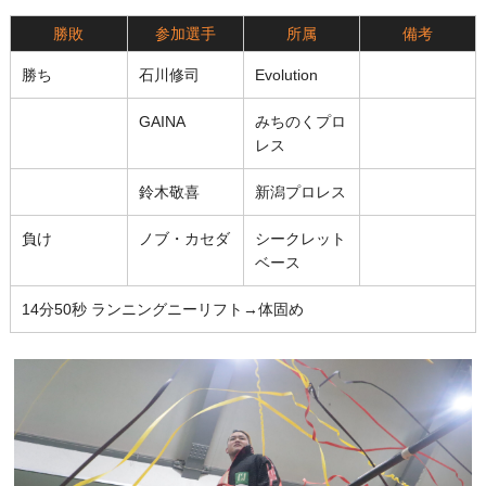
勝敗
参加選手
所属
備考
勝ち
石川修司
Evolution
GAINA
みちのくプロ
レス
鈴木敬喜
新潟プロレス
負け
ノブ・カセダ
シークレット
ベース
14分50秒 ランニングニーリフト→体固め