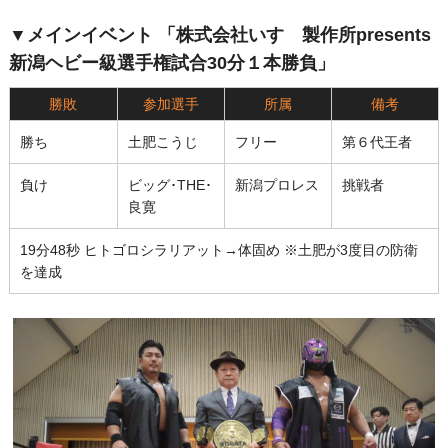
▼メインイベント 「株式会社いすゞ製作所presents
新潟ヘビー級選手権試合30分１本勝負」
勝敗
参加選手
所属
備考
勝ち
土肥こうじ
フリー
第６代王者
負け
ビッグ･THE･
新潟プロレス
挑戦者
良寛
19分48秒 ヒトゴロシラリアット→体固め ※土肥が3度目の防衛
を達成