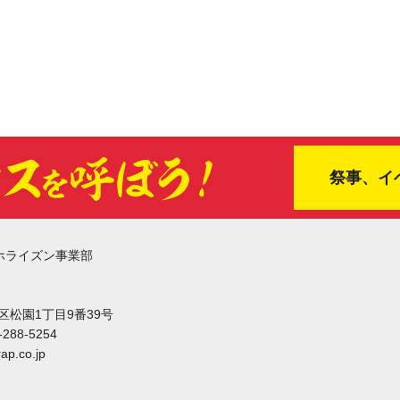
祭事、イ
ホライズン事業部
東区松園1丁目9番39号
-288-5254
ap.co.jp