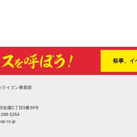
祭事、イ
ホライズン事業部
東区松園1丁目9番39号
-288-5254
ap.co.jp