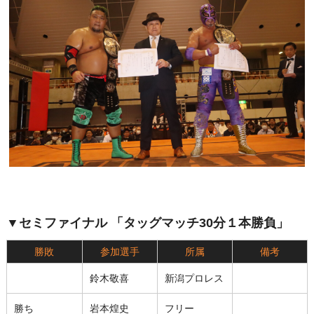
▼セミファイナル 「タッグマッチ30分１本勝負」
勝敗
参加選手
所属
備考
鈴木敬喜
新潟プロレス
勝ち
岩本煌史
フリー