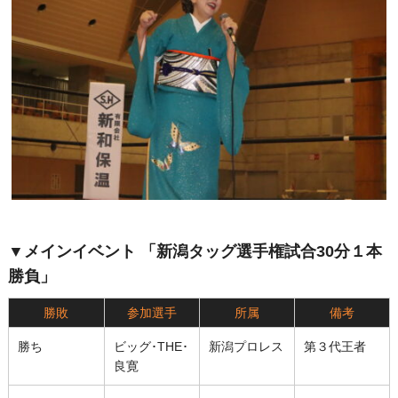
▼メインイベント 「新潟タッグ選手権試合30分１本
勝負」
勝敗
参加選手
所属
備考
勝ち
ビッグ･THE･
新潟プロレス
第３代王者
良寛