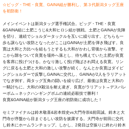
☆ビッグ・THE・良寛、GAINA組が勝利し、第３代新潟タッグ王座
を初防衛！
メインイベントは新潟タッグ選手権試合。ビッグ・THE・良寛
&GAINA組に土肥こうじ&大和ヒロシ組が挑戦。土肥とGAINAが先陣
を切り、連続でショルダータックルを互いに繰り出す。どちらも一
歩も譲らない攻防となったがここはGAINAが土肥を弾き飛ばす。良
寛は大和と力比べを組もうとするも大和がかわし背後から攻撃。そ
こから隙をついて良寛を場外へ落とし、待ち構えていた土肥が良寛
を客席に投げつける。かなり激しく投げ飛ばされ悶える良寛。リン
グに戻るも土肥と大和の激しい攻撃が続く。なんとか良寛はダイビ
ングショルダーで反撃しGAINAに交代し、GAINAが2人をラリアット
でなぎ倒す。両タッグ互角の闘いを繰り広げ、最後は良寛と大和の
一騎討ちに。大和のX殺法を耐え凌ぎ、良寛がラリアット→デスバレ
ーボム→ネックハンギングボムの連続必殺技で勝利！
良寛&GAINA組が新潟タッグ王座の初防衛に成功した！
セミファイナルは鈴木敬喜&岩本煌史vs大門寺崇&前田誠。鈴木と大
門寺が序盤から目まぐるしい攻防を披露する。大門寺が前田に交代
し鈴木にホームランチョップ。しかし、2発目は空振りに終わり鈴木