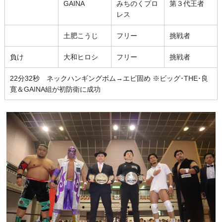
GAINA
みちのくプロ
第３代王者
レス
土肥こうじ
フリー
挑戦者
負け
大和ヒロシ
フリー
挑戦者
22分32秒 ネックハンギングボム→エビ固め ※ビッグ･THE･良
寛＆GAINA組が初防衛に成功