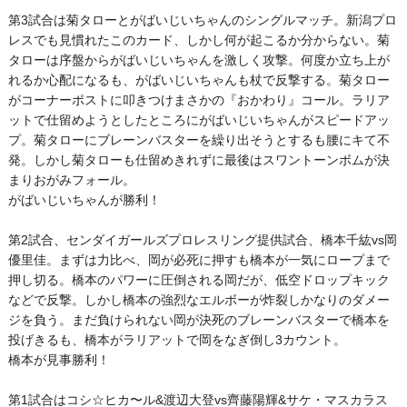
第3試合は菊タローとがばいじいちゃんのシングルマッチ。新潟プロ
レスでも見慣れたこのカード、しかし何が起こるか分からない。菊
タローは序盤からがばいじいちゃんを激しく攻撃。何度か立ち上が
れるか心配になるも、がばいじいちゃんも杖で反撃する。菊タロー
がコーナーポストに叩きつけまさかの『おかわり』コール。ラリア
ットで仕留めようとしたところにがばいじいちゃんがスピードアッ
プ。菊タローにブレーンバスターを繰り出そうとするも腰にキて不
発。しかし菊タローも仕留めきれずに最後はスワントーンボムが決
まりおがみフォール。
がばいじいちゃんが勝利！
第2試合、センダイガールズプロレスリング提供試合、橋本千紘vs岡
優里佳。まずは力比べ、岡が必死に押すも橋本が一気にロープまで
押し切る。橋本のパワーに圧倒される岡だが、低空ドロップキック
などで反撃。しかし橋本の強烈なエルボーが炸裂しかなりのダメー
ジを負う。まだ負けられない岡が決死のブレーンバスターで橋本を
投げきるも、橋本がラリアットで岡をなぎ倒し3カウント。
橋本が見事勝利！
第1試合はコシ☆ヒカ〜ル&渡辺大登vs齊藤陽輝&サケ・マスカラス