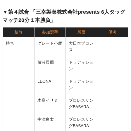
▼第４試合 「三幸製菓株式会社presents 6人タッグ
マッチ20分１本勝負」
勝敗
参加選手
所属
備考
勝ち
グレート小鹿
大日本プロレ
ス
藤波辰爾
ドラディショ
ン
LEONA
ドラディショ
ン
木髙イサミ
プロレスリン
グBASARA
中津良太
プロレスリン
グBASARA