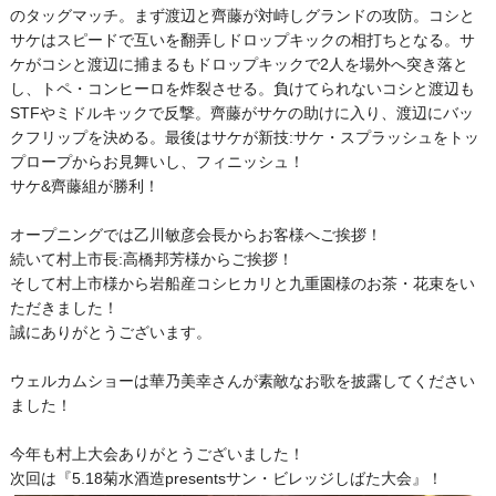
のタッグマッチ。まず渡辺と齊藤が対峙しグランドの攻防。コシと
サケはスピードで互いを翻弄しドロップキックの相打ちとなる。サ
ケがコシと渡辺に捕まるもドロップキックで2人を場外へ突き落と
し、トペ・コンヒーロを炸裂させる。負けてられないコシと渡辺も
STFやミドルキックで反撃。齊藤がサケの助けに入り、渡辺にバッ
クフリップを決める。最後はサケが新技:サケ・スプラッシュをトッ
プロープからお見舞いし、フィニッシュ！
サケ&齊藤組が勝利！
オープニングでは乙川敏彦会長からお客様へご挨拶！
続いて村上市長:高橋邦芳様からご挨拶！
そして村上市様から岩船産コシヒカリと九重園様のお茶・花束をい
ただきました！
誠にありがとうございます。
ウェルカムショーは華乃美幸さんが素敵なお歌を披露してください
ました！
今年も村上大会ありがとうございました！
次回は『5.18菊水酒造presentsサン・ビレッジしばた大会』！