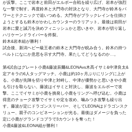
が反撃。ここで岩本と前田がエルボー合戦を繰り広げ、岩本が強烈
な一撃で制す。再度鈴木と大門寺の対決となり、大門寺が鈴木をパ
ワーとテクニックで追いつめる。大門寺がブラックレインを仕掛け
ようとするも鈴木がかわしカウンターのラリアット。最後は前田が
岩本に愛と誠刀を決めフィニッシュかと思いきや、岩本が切り返し
ハリケーンドライバーを炸裂。
鈴木&岩本組が勝利！
試合後、新潟ヘビー級王者の鈴木と大門寺が睨み合う。鈴木の持つ
ベルトになにか意思を示す大門寺。果たしてどうなるのか…。
第4試合はグレート小鹿&藤波辰爾&LEONAvs木髙イサミ&中津良太&
定アキラの6人タッグマッチ。小鹿は約10ヶ月ぶりにリングに上が
る。小鹿が先陣を切り中津と対峙し、中津が優勢かと思いきや小鹿
も引けを取らない。藤波はイサミと対決し、藤波をエルボーで攻
撃。ここでイサミが小鹿を挑発し小鹿をリングへ呼び込む。小鹿は
得意のチョーク攻撃でイサミや定を攻め、噛みつき攻撃も繰り出
す。藤波が定にドラゴンスリーパー、そしてLEONAはドラゴンスク
リュー、親子のコンビネーションが光る。最後はダメージを負った
定に小鹿がグランドコブラで3カウントを奪った！
小鹿&藤波&LEONA組が勝利！