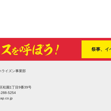
祭事、イ
ホライズン事業部
東区松園1丁目9番39号
-288-5254
ap.co.jp