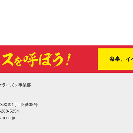
祭事、イ
ホライズン事業部
東区松園1丁目9番39号
-288-5254
ap.co.jp