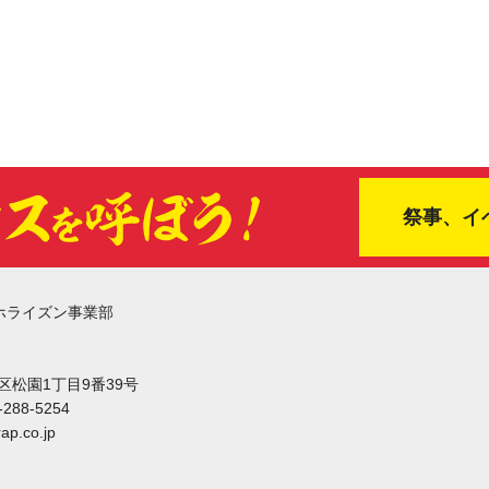
祭事、イ
ホライズン事業部
東区松園1丁目9番39号
-288-5254
ap.co.jp