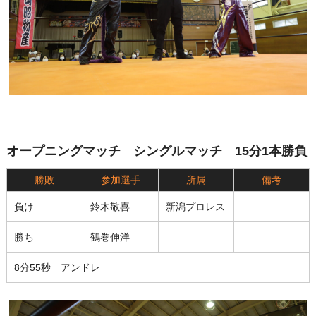
オープニングマッチ シングルマッチ 15分1本勝負
勝敗
参加選手
所属
備考
負け
鈴木敬喜
新潟プロレス
勝ち
鶴巻伸洋
8分55秒 アンドレ