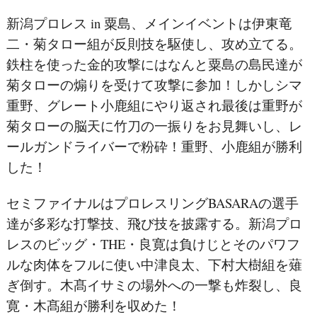
新潟プロレス in 粟島、メインイベントは伊東竜
二・菊タロー組が反則技を駆使し、攻め立てる。
鉄柱を使った金的攻撃にはなんと粟島の島民達が
菊タローの煽りを受けて攻撃に参加！しかしシマ
重野、グレート小鹿組にやり返され最後は重野が
菊タローの脳天に竹刀の一振りをお見舞いし、レ
ールガンドライバーで粉砕！重野、小鹿組が勝利
した！
セミファイナルはプロレスリングBASARAの選手
達が多彩な打撃技、飛び技を披露する。新潟プロ
レスのビッグ・THE・良寛は負けじとそのパワフ
ルな肉体をフルに使い中津良太、下村大樹組を薙
ぎ倒す。木髙イサミの場外への一撃も炸裂し、良
寛・木髙組が勝利を収めた！