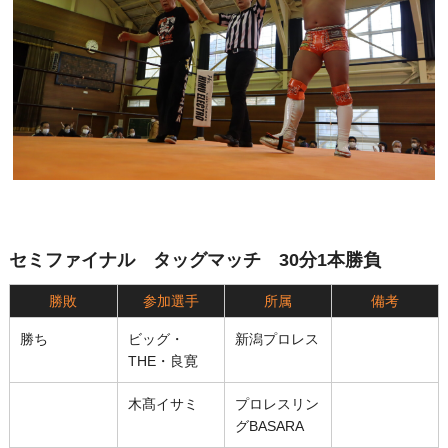
セミファイナル タッグマッチ 30分1本勝負
勝敗
参加選手
所属
備考
勝ち
ビッグ・
新潟プロレス
THE・良寛
木髙イサミ
プロレスリン
グBASARA