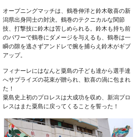
オープニングマッチは、鶴巻伸洋と鈴木敬喜の新
潟県出身同士の対決。鶴巻のテクニカルな関節
技、打撃技に鈴木は苦しめられる。鈴木も持ち前
のパワーで鶴巻にダメージを与えるも、鶴巻は一
瞬の隙を逃さずアンドレで腕を捕らえ鈴木がギブ
アップ。
フィナーレにはなんと粟島の子ども達から選手達
へサプライズの花束が贈られ、歓喜の渦に包まれ
た！
粟島史上初のプロレスは大成功を収め、新潟プロ
レスはまた粟島に戻ってくることを誓った！