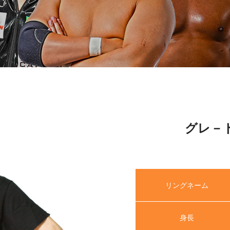
グレ－
リングネーム
身長