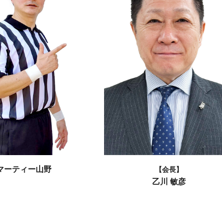
マーティー山野
【会長】
乙川 敏彦