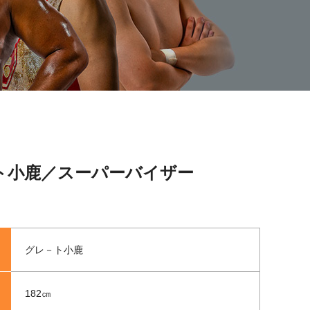
ト小鹿／スーパーバイザー
グレ－ト小鹿
182㎝