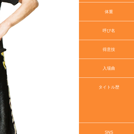
体重
呼び名
得意技
入場曲
タイトル歴
SNS