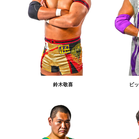
鈴木敬喜
ビッ