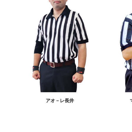
アオ－レ長井