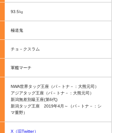
93.5㎏
極道鬼
チョ－クスラム
軍艦マーチ
NWA世界タッグ王座（パ－トナ－：大熊元司）
アジアタッグ王座（パ－トナ－：大熊元司）
新潟無差別級王座(第6代)
新潟タッグ王座 2019年4月～（パ－トナ－：シ
マ重野）
X（旧Twitter）