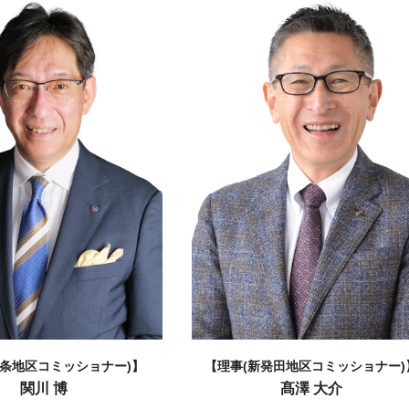
三条地区コミッショナー)】
【理事(新発田地区コミッショナー)
関川 博
髙澤 大介