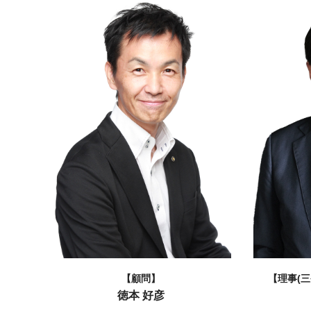
【顧問】
【理事(
徳本 好彦