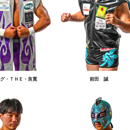
グ・ＴＨＥ・良寛
前田 誠