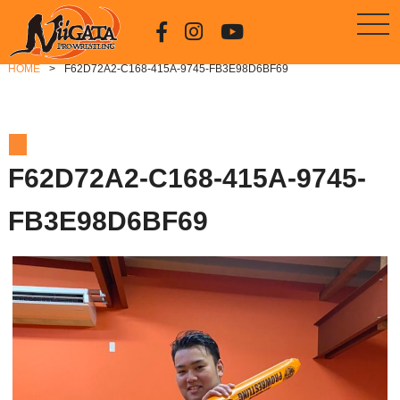
HOME
F62D72A2-C168-415A-9745-FB3E98D6BF69
F62D72A2-C168-415A-9745-
FB3E98D6BF69