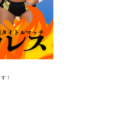
」
ます！