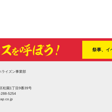
祭事、イ
ホライズン事業部
東区松園1丁目9番39号
-288-5254
ap.co.jp