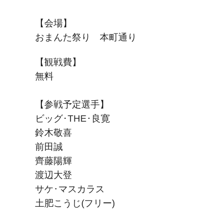
【会場】
おまんた祭り 本町通り
【観戦費】
無料
【参戦予定選手】
ビッグ･THE･良寛
鈴木敬喜
前田誠
齊藤陽輝
渡辺大登
サケ･マスカラス
土肥こうじ(フリー)