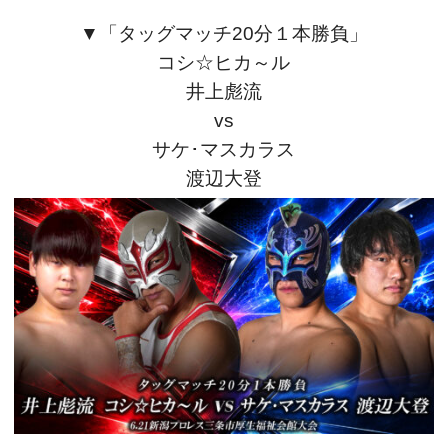
▼「
タッグマッチ20分１本勝負」
コシ☆ヒカ～ル
井上彪流
vs
サケ･マスカラス
渡辺大登