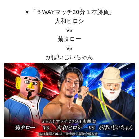
▼「３WAY
マッチ20分１本勝負」
大和ヒロシ
vs
菊タロー
vs
がばいじいちゃん