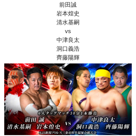
前田誠
岩本煌史
清水基嗣
vs
中津良太
洞口義浩
齊藤陽輝