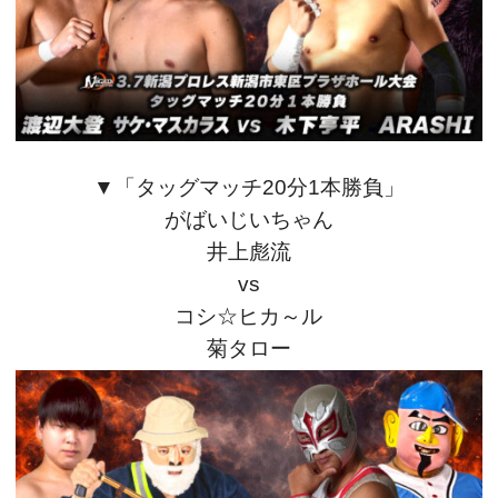
▼「タッグマッチ20
分1本勝負」
がばいじいちゃん
井上彪流
vs
コシ☆ヒカ～ル
菊タロー