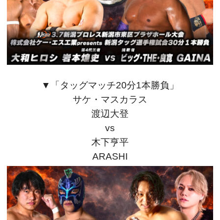
▼「タッグマッチ20
分1本勝負」
サケ・マスカラス
渡辺大登
vs
木下亨平
ARASHI