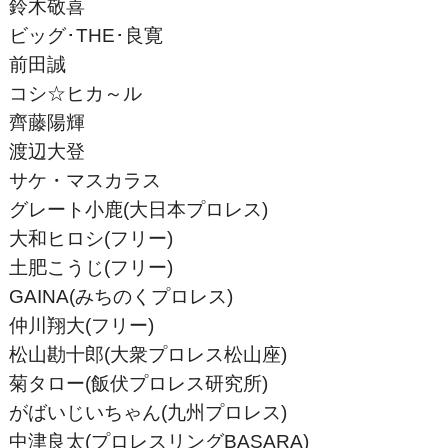
鈴木敬喜
ビッグ･THE･良寛
前田誠
コシ☆ヒカ～ル
齊藤陽輝
渡辺大登
サケ・マスカラス
グレート小鹿(大日本プロレス)
大和ヒロシ(フリー)
土肥こうじ(フリー)
GAINA(みちのくプロレス)
仲川翔大(フリー)
松山勘十郎(大衆プロレス松山座)
菊タロー(飯伏プロレス研究所)
がばいじいちゃん(九州プロレス)
中津良太(プロレスリングBASARA)