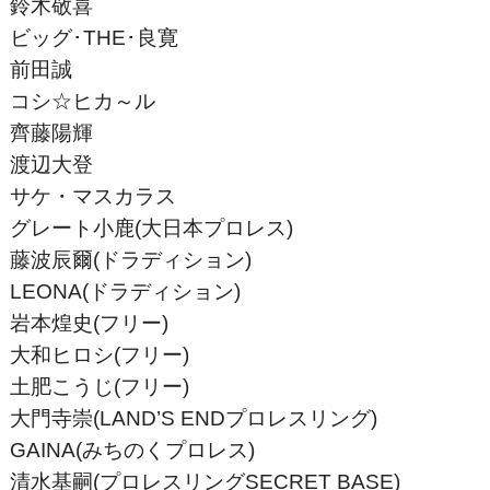
鈴木敬喜
ビッグ･THE･良寛
前田誠
コシ☆ヒカ～ル
齊藤陽輝
渡辺大登
サケ・マスカラス
グレート小鹿(大日本プロレス)
藤波辰爾(ドラディション)
LEONA(ドラディション)
岩本煌史(フリー)
大和ヒロシ(フリー)
土肥こうじ(フリー)
大門寺崇(LAND’S ENDプロレスリング)
GAINA(みちのくプロレス)
清水基嗣(プロレスリングSECRET BASE)