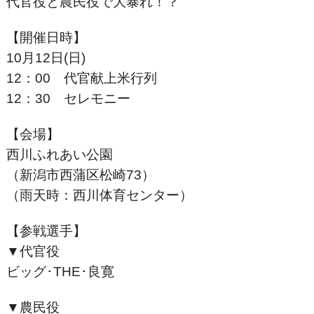
代官役と農民役で大暴れ！？
【開催日時】
10月12日(日)
12：00 代官献上米行列
12：30 セレモニー
【会場】
西川ふれあい公園
（新潟市西蒲区松崎73）
（雨天時：西川体育センター）
【参戦選手】
▼代官役
ビッグ･THE･良寛
▼農民役