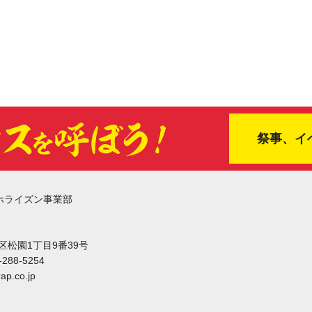
祭事、イ
ホライズン事業部
東区松園1丁目9番39号
-288-5254
ap.co.jp