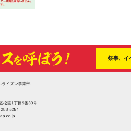
祭事、イ
ホライズン事業部
東区松園1丁目9番39号
-288-5254
ap.co.jp