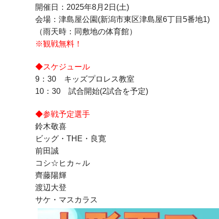
開催日：2025年8月2日(土)
会場：津島屋公園(新潟市東区津島屋6丁目5番地1)
（雨天時：同敷地の体育館）
※観戦無料！
◆スケジュール
9：30 キッズプロレス教室
10：30 試合開始(2試合を予定)
◆参戦予定選手
鈴木敬喜
ビッグ・THE・良寛
前田誠
コシ☆ヒカ～ル
齊藤陽輝
渡辺大登
サケ・マスカラス