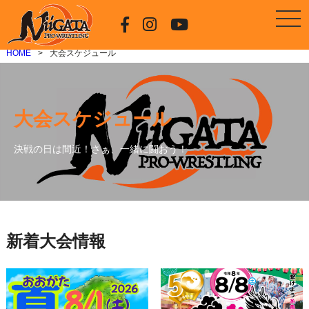
HOME
大会スケジュール
大会スケジュール
決戦の日は間近！さぁ、一緒に闘おう！
新着大会情報